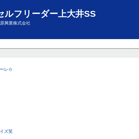
セルフリーダー上大井SS
原興業株式会社
ーレ⛄️
イズ笑