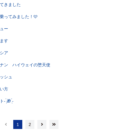
てきました
乗ってみました！🩷
ュー
ます
シア
ナン ハイウェイの堕天使
ッシュ
い方
̗🎁 ̖́-
1
2