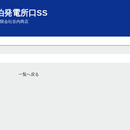
泊発電所口SS
限会社谷内商店
一覧へ戻る