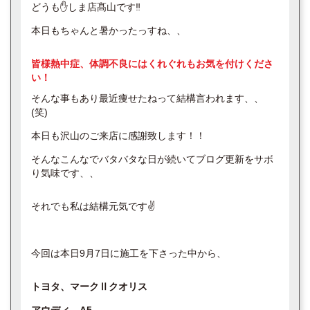
どうも✋しま店髙山です‼️
本日もちゃんと暑かったっすね、、
皆様熱中症、体調不良にはくれぐれもお気を付けくださ
い！
そんな事もあり最近痩せたねって結構言われます、、
(笑)
本日も沢山のご来店に感謝致します！！
そんなこんなでバタバタな日が続いてブログ更新をサボ
り気味です、、
それでも私は結構元気です✌️
今回は本日9月7日に施工を下さった中から、
トヨタ、マークⅡクオリス