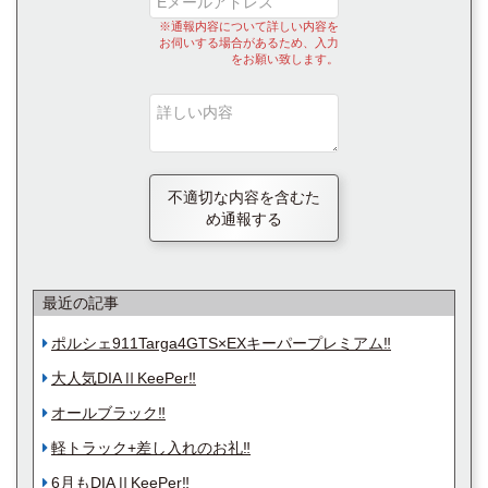
※通報内容について詳しい内容を
お伺いする場合があるため、入力
をお願い致します。
不適切な内容を含むた
め通報する
最近の記事
ポルシェ911Targa4GTS×EXキーパープレミアム‼️
大人気DIAⅡKeePer‼️
オールブラック‼️
軽トラック+差し入れのお礼‼️
6月もDIAⅡKeePer‼️