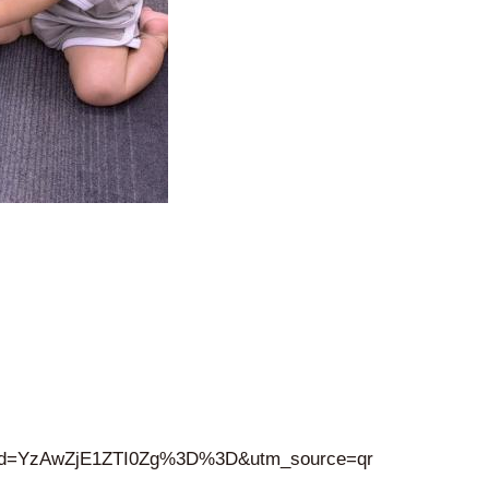
gshid=YzAwZjE1ZTI0Zg%3D%3D&utm_source=qr