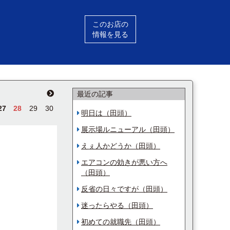
このお店の
情報を見る
最近の記事
27
28
29
30
明日は（田頭）
展示場ルニューアル（田頭）
えぇ人かどうか（田頭）
エアコンの効きが悪い方へ
（田頭）
反省の日々ですが（田頭）
迷ったらやる（田頭）
初めての就職先（田頭）