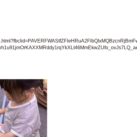
023665.html?fbclid=PAVERFWAStfZFleHRuA2FlbQIxMQBzcnRjB
h1u91jmOrKAXXMRddy1rqYkXLt46MmEkwZUfo_ovJs7LQ_a