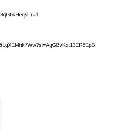
h38qGbkHeq&_r=1
ZI2tLgXEMhk7Ww?si=AgGBvKqt13ER5EpB