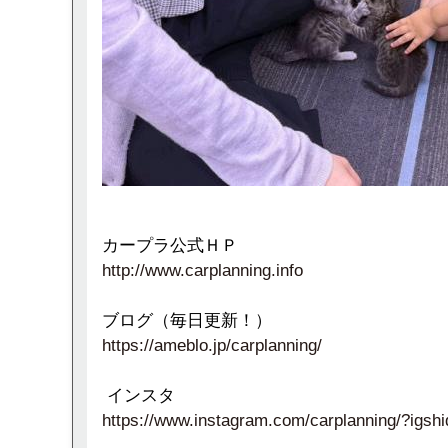
カープラ公式ＨＰ
http://www.carplanning.info
ブログ（毎日更新！）
https://ameblo.jp/carplanning/
インスタ
https://www.instagram.com/carplanning/?i