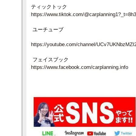
ティックトック
https://www.tiktok.com/@carplanning1?_t=8
ユーチューブ
https://youtube.com/channel/UCv7UKNbzM
フェイスブック
https://www.facebook.com/carplanning.info