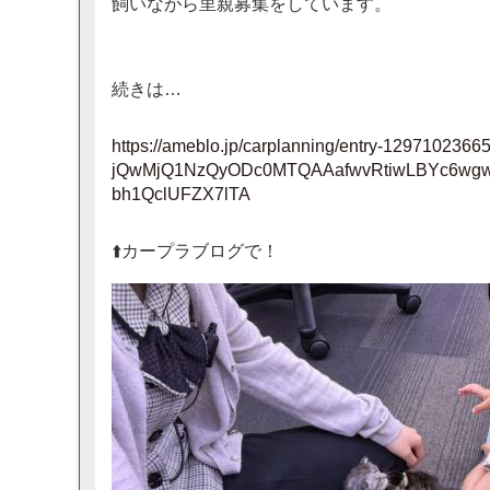
飼いながら里親募集をしています。
続きは…
https://ameblo.jp/carplanning/entry-12971
jQwMjQ1NzQyODc0MTQAAafwvRtiwLBYc6wgw
bh1QclUFZX7lTA
⬆️カープラブログで！