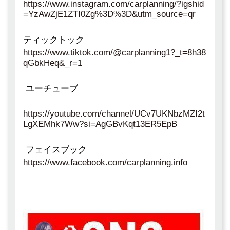
https://www.instagram.com/carplanning/?igshid
=YzAwZjE1ZTI0Zg%3D%3D&utm_source=qr
ティックトック
https://www.tiktok.com/@carplanning1?_t=8h38
qGbkHeq&_r=1
ユーチューブ
https://youtube.com/channel/UCv7UKNbzMZI2t
LgXEMhk7Ww?si=AgGBvKqt13ER5EpB
フェイスブック
https://www.facebook.com/carplanning.info