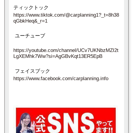
ティックトック
https://www.tiktok.com/@carplanning1?_t=8h38
qGbkHeq&_r=1
ユーチューブ
https://youtube.com/channel/UCv7UKNbzMZI2t
LgXEMhk7Ww?si=AgGBvKqt13ER5EpB
フェイスブック
https://www.facebook.com/carplanning.info