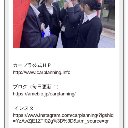
カープラ公式ＨＰ
http://www.carplanning.info
ブログ（毎日更新！）
https://ameblo.jp/carplanning/
インスタ
https://www.instagram.com/carplanning/?igshid
=YzAwZjE1ZTI0Zg%3D%3D&utm_source=qr