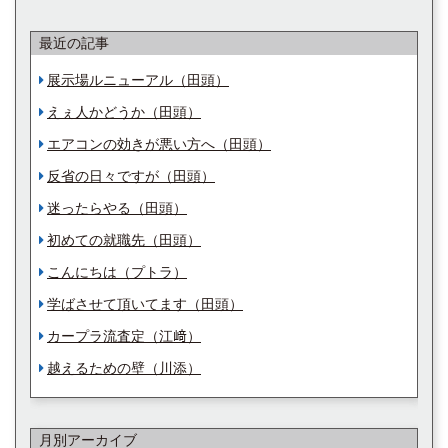
最近の記事
展示場ルニューアル（田頭）
えぇ人かどうか（田頭）
エアコンの効きが悪い方へ（田頭）
反省の日々ですが（田頭）
迷ったらやる（田頭）
初めての就職先（田頭）
こんにちは（プトラ）
学ばさせて頂いてます（田頭）
カープラ流査定（江﨑）
越えるための壁（川添）
月別アーカイブ