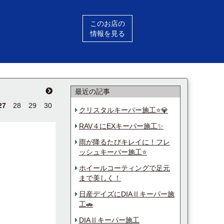
このお店の
情報を見る
最近の記事
27
28
29
30
クリスタルキーパー施工⭐💎
RAV４にEXキーパー施工✨
雨が降るたびキレイに！フレ
ッシュキーパー施工⭐
ホイールコーティングで足元
まで美しく！
日産デイズにDIAⅡキーパー施
工🚗
DIAⅡキーパー施工