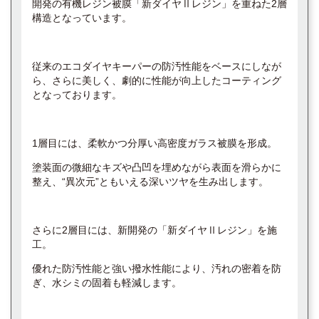
開発の有機レジン被膜「新ダイヤⅡレジン」を重ねた2層
構造となっています。
従来のエコダイヤキーパーの防汚性能をベースにしなが
ら、さらに美しく、劇的に性能が向上したコーティング
となっております。
1層目には、柔軟かつ分厚い高密度ガラス被膜を形成。
塗装面の微細なキズや凸凹を埋めながら表面を滑らかに
整え、“異次元”ともいえる深いツヤを生み出します。
さらに2層目には、新開発の「新ダイヤⅡレジン」を施
工。
優れた防汚性能と強い撥水性能により、汚れの密着を防
ぎ、水シミの固着も軽減します。