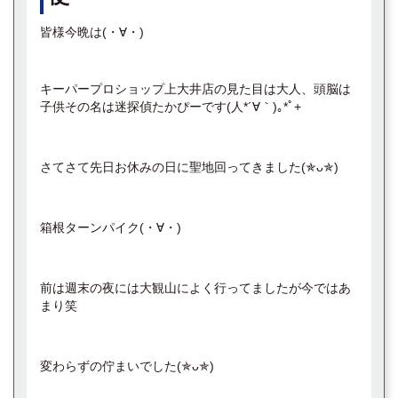
皆様今晩は(⁠・⁠∀⁠・⁠)
キーパープロショップ上大井店の見た目は大人、頭脳は
子供その名は迷探偵たかぴーです(⁠人⁠*⁠´⁠∀⁠｀⁠)⁠｡⁠*ﾟ⁠+
さてさて先日お休みの日に聖地回ってきました(⁠✯⁠ᴗ⁠✯⁠)
箱根ターンパイク(⁠・⁠∀⁠・⁠)
前は週末の夜には大観山によく行ってましたが今ではあ
まり笑
変わらずの佇まいでした(⁠✯⁠ᴗ⁠✯⁠)