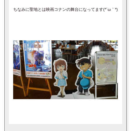
ちなみに聖地とは映画コナンの舞台になってます(⁠*⁠´⁠ω⁠｀⁠*⁠)