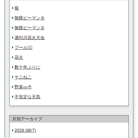
猿
無限ピーマン🫑
無限ピーマン🫑
酒匂川花火大会
プール🏊‍♀️
花火
数十年ぶりに
ヤニねこ
野菜🥒🍅
不安定な天気
月別アーカイブ
2026.08(7)