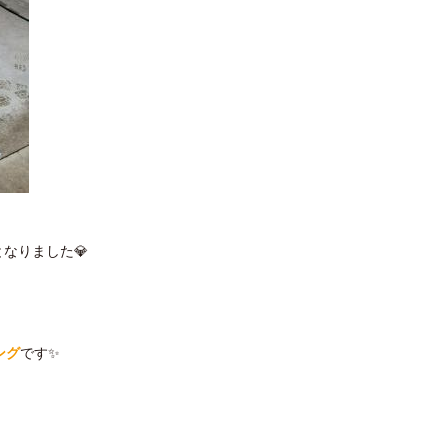
なりました💎
ング
です✨