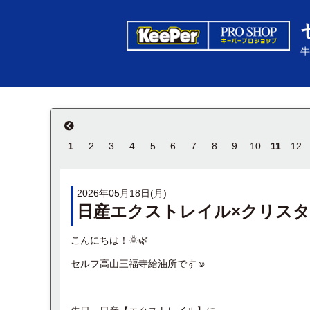
牛
1
2
3
4
5
6
7
8
9
10
11
12
2026年05月18日(月)
日産エクストレイル×クリス
こんにちは！🌞🌿
セルフ高山三福寺給油所です☺︎