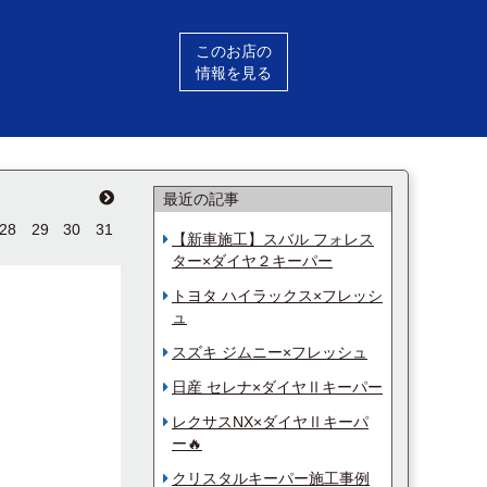
このお店の
情報を見る
最近の記事
28
29
30
31
【新車施工】スバル フォレス
ター×ダイヤ２キーパー
トヨタ ハイラックス×フレッシ
ュ
スズキ ジムニー×フレッシュ
日産 セレナ×ダイヤⅡキーパー
レクサスNX×ダイヤⅡキーパ
ー🔥
クリスタルキーパー施工事例