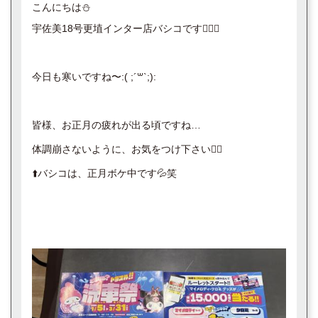
こんにちは⛄️
宇佐美18号更埴インター店バシコです🙋‍♀️✨️
今日も寒いですね〜:( ;´꒳`;):
皆様、お正月の疲れが出る頃ですね…
体調崩さないように、お気をつけ下さい🙇‍♀️
⬆️バシコは、正月ボケ中です💦笑