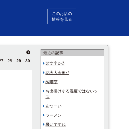
このお店の
情報を見る
最近の記事
27
28
29
30
頭文字D💨
花火大会✺⋆*
純喫茶
お出掛けする温度ではないッ
ス
あつーい
ラーメン
暑いですね