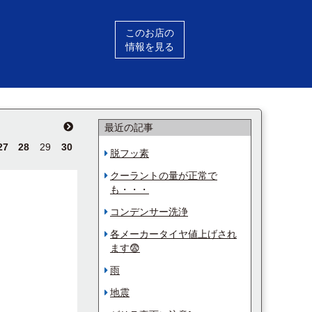
このお店の
情報を見る
最近の記事
27
28
29
30
脱フッ素
クーラントの量が正常で
も・・・
コンデンサー洗浄
各メーカータイヤ値上げされ
ます😨
雨
地震